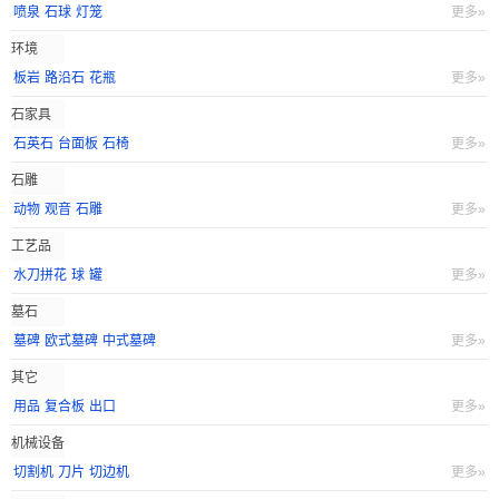
喷泉
石球
灯笼
更多»
环境
板岩
路沿石
花瓶
更多»
石家具
石英石
台面板
石椅
更多»
石雕
动物
观音
石雕
更多»
工艺品
水刀拼花
球
罐
更多»
墓石
墓碑
欧式墓碑
中式墓碑
更多»
其它
用品
复合板
出口
更多»
机械设备
切割机
刀片
切边机
更多»