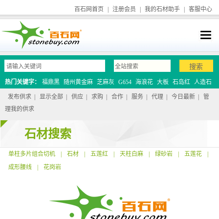
百石网首页
|
注册会员
|
我的石材助手
|
客服中心
热门关键字：
福鼎黑
随州黄金麻
芝麻灰
G654
海浪花
大板
石岛红
人造石
发布供求
|
显示全部
|
供应
|
求购
|
合作
|
服务
|
代理
|
今日最新
|
管
理我的供求
石材搜索
单柱多片组合切机
|
石材
|
五莲红
|
天柱白麻
|
绿砂岩
|
五莲花
|
成形腰线
|
花岗岩