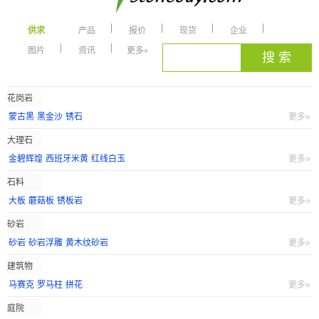
供求
产品
报价
现货
企业
图片
资讯
更多»
花岗岩
蒙古黑
黑金沙
锈石
更多»
大理石
金碧辉煌
西班牙米黄
红线白玉
更多»
石料
大板
蘑菇板
锈板岩
更多»
砂岩
砂岩
砂岩浮雕
黄木纹砂岩
更多»
建筑物
马赛克
罗马柱
拼花
更多»
庭院